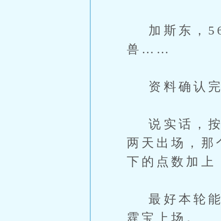
加斯东，56
兽……
资料确认完
说实话，按照
两天出场，那
下的点数加上
最好本轮能遇
霆宝上场。