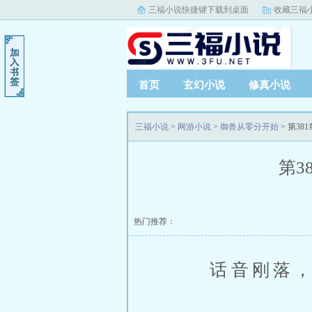
三福小说快捷键下载到桌面
收藏三福
首页
玄幻小说
修真小说
三福小说
>
网游小说
>
御兽从零分开始
> 第38
第3
热门推荐：
话音刚落，