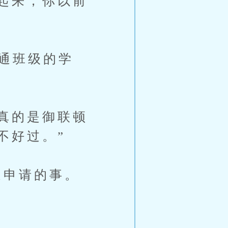
起来，你以前
通班级的学
真的是御联顿
不好过。”
申请的事。