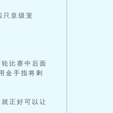
四只皇级宠
轮比赛中后面
用金手指将剩
就正好可以让