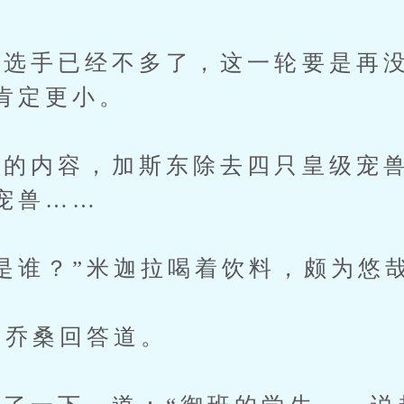
手已经不多了，这一轮要是再没
肯定更小。
内容，加斯东除去四只皇级宠兽
宠兽……
谁？”米迦拉喝着饮料，颇为悠
乔桑回答道。