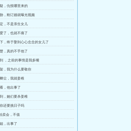
:怀疑，仇恨哪里来的
:威胁，刚订婚就曝光视频
:鉴定，不是亲生女儿
:不爱了，也就不痛了
:攻下，终于娶到心心念念的女儿了
:楚楚，真的不乎他了
:听到 ，之前的事情是我多嘴
:吵架，我为什么要敬你
:沈卿尘，我就姜稚
:快看，他出事了
:吓到，她们要杀姜稚
:打你还要挑日子吗
：拍卖会，不值
姐姐，出事了