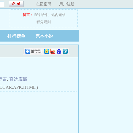
忘记密码
用户注册
留言：
通过邮件
、
站内短信
积分规则
排行榜单
完本小说
荐票
,
直达底部
D,JAR,APK,HTML )