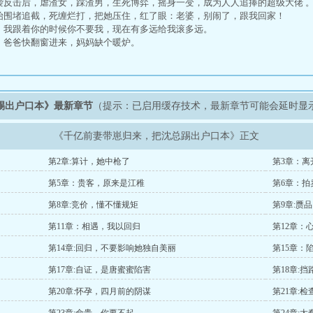
反击后，虐渣女，踩渣男，生死博弈，摇身一变，成为人人追捧的超级大佬 
围堵追截，死缠烂打，把她压住，红了眼：老婆，别闹了，跟我回家！
我跟着你的时候你不要我，现在有多远给我滚多远。
爸爸快翻窗进来，妈妈缺个暖炉。
踢出户口本》最新章节
（提示：已启用缓存技术，最新章节可能会延时显
《千亿前妻带崽归来，把沈总踢出户口本》正文
第2章:算计，她中枪了
第3章：离
第5章：贵客，原来是江稚
第6章：拍
第8章:竞价，懂不懂规矩
第9章:赝
第11章：相遇，我以回归
第12章：
第14章:回归，不要影响她独自美丽
第15章：
第17章:自证，是唐蜜蜜陷害
第18章:
第20章:怀孕，四月前的阴谋
第21章: