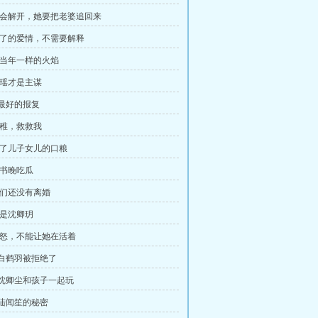
:误会解开，她要把老婆追回来
:死了的爱情，不需要解释
:和当年一样的火焰
江瑶才是主谋
：最好的报复
姜稚，救救我
:抢了儿子女儿的口粮
林书晚吃瓜
:我们还没有离婚
又是沈卿玥
:愤怒，不能让她在活着
：白鹤羽被拒绝了
：沈卿尘和孩子一起玩
：陆闻笙的秘密