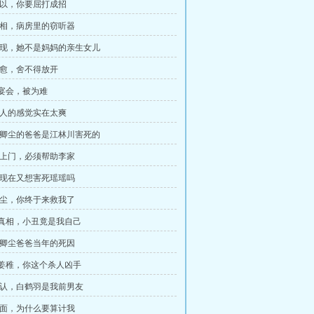
:所以，你要屈打成招
:真相，病房里的窃听器
:发现，她不是妈妈的亲生女儿
:治愈，舍不得放开
：宴会，被为难
:对人的感觉实在太爽
:沈卿尘的爸爸是江林川害死的
:找上门，必须帮助李家
:你现在又想害死瑶瑶吗
:卿尘，你终于来救我了
：真相，小丑竟是我自己
:沈卿尘爸爸当年的死因
：姜稚，你这个杀人凶手
:承认，白鹤羽是我前男友
:见面，为什么要算计我