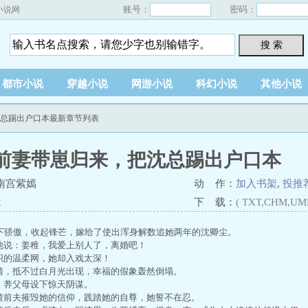
账号：
密码：
小说网
搜 索
都市小说
穿越小说
网游小说
科幻小说
其他小说
沈总踢出户口本最新章节列表
前妻带崽归来，把沈总踢出户口本
南宫紫嫣
动 作：
加入书架
,
投推
：
下 载：
( TXT,CHM,UM
下骄傲，收起锋芒，嫁给了使出浑身解数追她两年的沈卿尘。
说：姜稚，我爱上别人了，离婚吧！
的温柔网，她却入戏太深！
，抵不过白月光出现，幸福的假象轰然倒塌。
养父母设下惊天阴谋。
前夫摧毁她的信仰，践踏她的自尊，她誓不在忍。