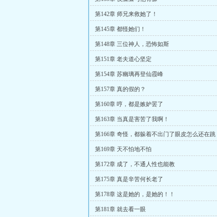
第142章 师兄来救她了！
第145章 都怪她们！
第148章 三位神人，恐怖如斯
第151章 老夫道心坚定
第154章 苏幽璃再登仙霞峰
第157章 真的假的？
第160章 哼，都是嫉妒罢了
第163章 当真是害苦了我啊！
第166章 奇怪，都躲着不出门了眼皮怎么还在跳
第169章 天不怕地不怕
第172章 成了，不通人性也能教
第175章 真是辛苦何长老了
第178章 这是她的，是她的！！
第181章 就去看一眼