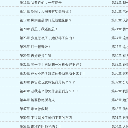
第11章 我要你们，一年结丹
第12章 
第14章 胡闹，天翔哪有功夫教你！
第15章 
第17章 凤宗主是你想见就能见的？
第18章 
第20章 我忍，我还能忍！
第21章 
第23章 少点怎么了，她获得了自由！
第24章 
！
第26章 好一招毒计！
第27章 
第29章 再好也是丫鬟
第30章 
第32章 等一下！再给我一次机会好不好？
第33章 
第35章 苏云不来？难道还要我主动不成？！
第36章 
第38章 你管这玩意叫极品丹药？？？
第39章 
第41章 赶我走？你凭什么赶我走？！！
第42章 
第44章 她要惊艳所有人
第45章 
第47章 谁来救救我……
第48章 
第50章 不过是捡了她们不要的东西
第51章 
第53章 谁准你叫师兄的？！
第54章 