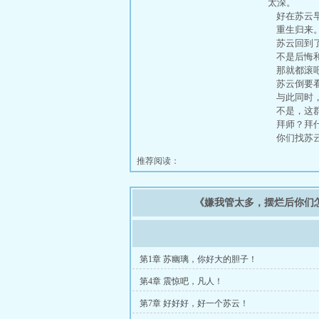
太深。
好在苏云早
重生归来
苏云回到了
不是后悔和
那就都滚吧
苏云倒要看
与此同时，
不是，这群
拜师？拜
你们找苏云
推荐阅读：
《嫌我管太多，摆烂后你们
第1章 苏幽璃，你好大的胆子！
第4章 震惊吧，凡人！
第7章 好好好，好一个苏云！