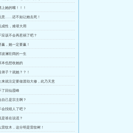
快堵上她的嘴！！！
这玩意……还不如让她去死！
贪玩成性，难堪大用
这下应该不会再惹祸了吧？
她要赢，她一定要赢！
她那波澜壮阔的一生
我原本也想收她的
亲传弟子？就她？？！
我生来就注定要做渡劫大修，此乃天意
大不了回仙霞峰
你当自己是宗主啊？
该不会找错人了吧？
到底是谁在说谎？
什么雷纹木，这分明是雷纹树！