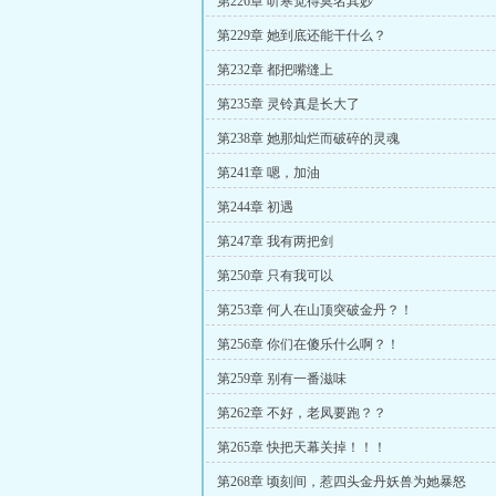
第226章 听寒觉得莫名其妙
第229章 她到底还能干什么？
第232章 都把嘴缝上
第235章 灵铃真是长大了
第238章 她那灿烂而破碎的灵魂
第241章 嗯，加油
第244章 初遇
第247章 我有两把剑
第250章 只有我可以
第253章 何人在山顶突破金丹？！
第256章 你们在傻乐什么啊？！
第259章 别有一番滋味
第262章 不好，老凤要跑？？
第265章 快把天幕关掉！！！
第268章 顷刻间，惹四头金丹妖兽为她暴怒