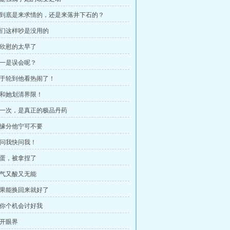
 你到底是来求情的，还是来落井下石的？
 你们这样吵是没用的
 你欣慰的太早了
 万一是误会呢？
 终于轮到他看热闹了！
 快和她划清界限！
 这一次，是真正的极品丹药
 这缘分他宁可不要
 快问我快问我！
 完蛋，被拿捏了
 又气又酸又无能
 如果能换回来就好了
 给你个机会讨好我
大开眼界