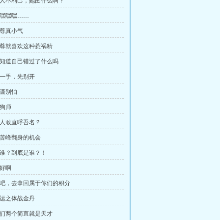
 损人不利己，她图什么啊？
嘿嘿嘿嘿……
师尊真小气
 师尊就喜欢这种惹祸精
 你知道自己错过了什么吗
 稳一手，先别开
潇潇别怕
训狗师
 何人敢直呼吾名？
 西苦峰翻身的机会
 是谁？到底是谁？！
真好啊
 去吧，去拿回属于你们的积分
 劫运之体战金丹
 她们两个简直就是天才