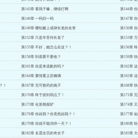
第143章 看我干嘛，继续打啊
第144章
第146章 一码归一码
第147章
第149章 哪怕赌上戒律长老的名誉
第150章
第152章 只是辛苦何长老了
第153章
第155章 不好，她怎么在这？！
第156章
第158章 到底要不要收？
第159章
第161章 你是来道歉的吗？
第162章
第164章 重情重义苏幽璃
第165章
？！
第167章 无可救药的疯子
第168章
第170章 终于抓到弱点了！
第171章
第173章 化形期倔驴
第174章
第176章 你凶我？你竟然凶我？！
第177章
第179章 你就不能消停一天？！
第180章
第182章 名震全宗的奇女子
第183章 