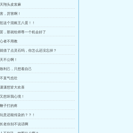
 凤天翔头皮发麻
 厉害，厉害啊！
 严惩这个混账王八蛋！！
 也罢，那就给师尊一个机会好了
有心者不用教
 不就借了点灵石吗，你怎么还没忘掉？
苍天不公啊！
 极致利己，只想着自己
理不直气也壮
 夜潇潇想皆大欢喜
 你又想坏我心境！
图鞭子打的疼
 这玩意还能传染的？？！
 陆长老你别不说话啊