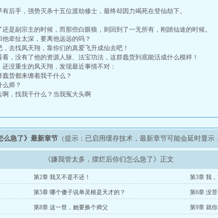
有后手，强势灭杀十五位渡劫修士，最终却因力竭死在登仙劫下。
。
还是副宗主的时候，而那些白眼狼，则回到了一无所有，刚踏仙途的时候。
他牵扯太深，要离他远远的吗？
，去找凤天翔，靠你们的真爱飞升成仙去吧！
看，没有了他的资源人脉、法宝功法，这群蠢货到底能活成什么模样！
还没重生的凤天翔，发现最近事情不对：
蠢货都来缠着我干什么？
什么师？
啊，找我干什么？当我冤大头啊
怎么急了》最新章节
（提示：已启用缓存技术，最新章节可能会延时显示
《嫌我管太多，摆烂后你们怎么急了》正文
第2章 我又不是不还！
第3章 我
第5章 哪个傻子说单灵根是天才的？
第6章 没
第8章 这一世，她要换个师父
第9章 就