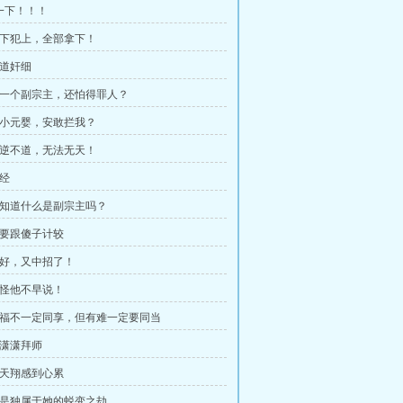
等一下！！！
 以下犯上，全部拿下！
魔道奸细
 你一个副宗主，还怕得罪人？
 小小元婴，安敢拦我？
 大逆不道，无法无天！
神经
 你知道什么是副宗主吗？
 不要跟傻子计较
 不好，又中招了！
 都怪他不早说！
 有福不一定同享，但有难一定要同当
夜潇潇拜师
 凤天翔感到心累
 这是独属于她的蜕变之劫