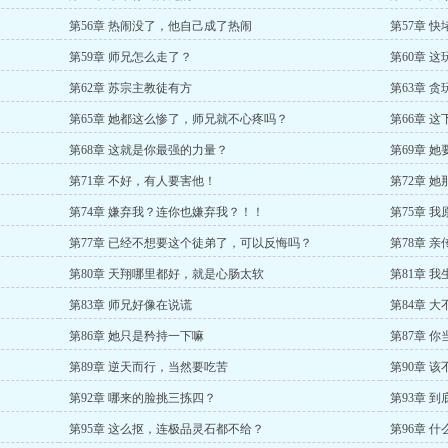
第56章 热闹没了，他自己成了热闹
第57章 
第59章 师兄怎么走了？
第60章 
第62章 苏宗主教徒有方
第63章 
第65章 她都这么惨了，师兄就不心疼吗？
第66章 
第68章 这就是你最强的力量？
第69章 
第71章 不好，有人要害他！
第72章 
第74章 嫌弃我？连你也嫌弃我？！！
第75章 
第77章 已经不想要这个徒弟了，可以反悔吗？
第78章 
第80章 天翔哪里都好，就是心肠太软
第81章 
第83章 师兄好像在说谎
第84章 
第86章 她只是矜持一下嘛
第87章 
第89章 逆天而行，当然要吃苦
第90章 
第92章 哪来的脸挑三拣四？
第93章 
第95章 这么抠，连极品灵石都不给？
第96章 