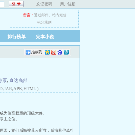
忘记密码
用户注册
留言：
通过邮件
、
站内短信
积分规则
排行榜单
完本小说
荐票
,
直达底部
D,JAR,APK,HTML )
成为位高权重的顶级大修。
宗主之位。
原因，她们后悔被苏云所救，后悔和他牵扯