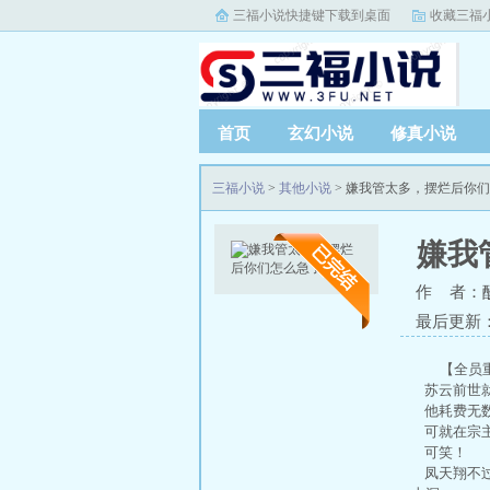
三福小说快捷键下载到桌面
收藏三福
首页
玄幻小说
修真小说
三福小说
>
其他小说
> 嫌我管太多，摆烂后你
嫌我
作 者：
最后更新
【全员
苏云前世就
他耗费无数
可就在宗主
可笑！
凤天翔不过