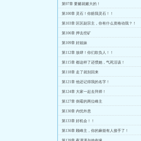
第97章 要赌就赌大的！
第100章 灵石！你赔我灵石！！
第103章 区区副宗主，你有什么资格动我？！
第106章 押去挖矿
第109章 好姐妹
第112章 放肆！你们欺负人！！
第115章 都这样了还惯她，气死活该！
第118章 走了就别回来
第121章 他还记得我的名字！
第124章 大家一起去拜师！
第127章 倒霉的两位峰主
第130章 内忧外患
第133章 好机会！！
第136章 顾峰主，你的麻烦有人接手了！
第139章 夜潇潇与他有缘