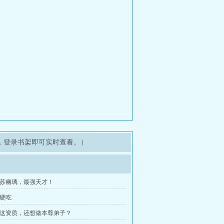
，登录书架即可实时查看。）
，苏幽璃，最强天才！
苦硬吃
你这资质，还想做本尊弟子？