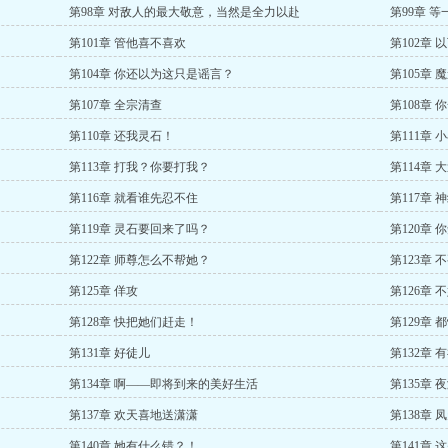
第98章 对敌人的最大敬意，当然是全力以赴
第99章 
第101章 管他喜不喜欢
第102章
第104章 你还以为这只是谣言？
第105章 
第107章 全宗清查
第108章
第110章 还我灵石！
第111章
第113章 打我？你要打我？
第114章
第116章 就看谁先忍不住
第117章 
第119章 灵石要回来了吗？
第120章
第122章 师尊怎么不帮她？
第123章
第125章 佯攻
第126章
第128章 快把她们赶走！
第129章
第131章 好徒儿
第132章
第134章 啊——即将到来的美好生活
第135章 
第137章 欢天喜地送潇潇
第138章
第140章 她有什么错？！
第141章