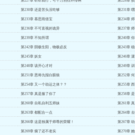
第227章 听听就行，可千万别往外传啊
第228章
第230章 还是苦头没吃够
第231章 
第233章 慕思雨借宝
第234章 
第236章 不可直视的诡异
第237章
第239章 不知所谓
第240章
第242章 阴极生阳，物极必反
第243章
第245章 妖女
第246章 
第248章 该开心才对
第249章 
第251章 恩将仇报白眼狼
第252章
第254章 又一个劫运之体？？
第255章
第257章 真是服了你了
第258章
第260章 自私自利五师妹
第261章 
第263章 都配合一点
第264章
第266章 这是独属于师尊的荣耀！
第267章
第269章 瘸了还不老实
第270章