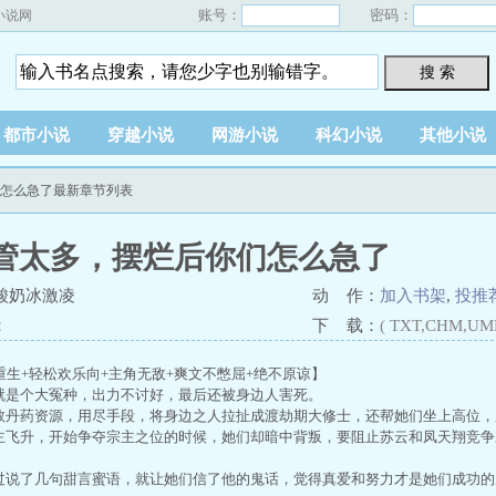
账号：
密码：
小说网
搜 索
都市小说
穿越小说
网游小说
科幻小说
其他小说
们怎么急了最新章节列表
管太多，摆烂后你们怎么急了
酸奶冰激凌
动 作：
加入书架
,
投推
：
下 载：
( TXT,CHM,UM
重生+轻松欢乐向+主角无敌+爽文不憋屈+绝不原谅】
是个大冤种，出力不讨好，最后还被身边人害死。
丹药资源，用尽手段，将身边之人拉扯成渡劫期大修士，还帮她们坐上高位，
飞升，开始争夺宗主之位的时候，她们却暗中背叛，要阻止苏云和凤天翔竞争
说了几句甜言蜜语，就让她们信了他的鬼话，觉得真爱和努力才是她们成功的