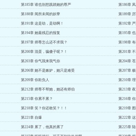
第185章 谁也别想践踏她的尊严
第186章
第188章 闻所未闻的妖孽
第189章
第191章 这是劫，是劫啊！
第192章
第194章 她最残忍的报复
第195章
第197章 师尊怎么还不求我？
第198章 
第200章 混蛋，骗傻子呢？！
第201章
第203章 你气我来我气你
第204章 
第206章 她不是嫉妒，她只是难受
第207章
第209章 你欺负人
第210章 
第212章 师尊不帮她，她还有师伯
第213章
第215章 你累不累？
第216章
第218章 笑？你还敢笑？！！
第219章 
第221章 自爆
第222章
第224章 累了，他真的累了
第225章