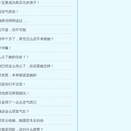
我一定要成为凤宗主的弟子！
气死你气死你！
天翔师兄明明说过……
勇气可嘉，但不可能
这都半个月了，师兄怎么还不来救她？
这才对嘛！
有人占了她的住处？！
她都已经这么伤心了，你还要她怎样！
这些东西，本来都该是她的
分明是你们不识货！
我要找师兄帮我报仇！
她只是用了一点点灵气而已
借钱还这么理直气壮？
只要苏云收她，她愿意失去自由
大家都是同阶，还叫什么师尊？