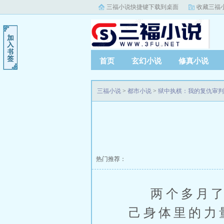
三福小说快捷键下载到桌面
收藏三福
首页
玄幻小说
修真小说
三福小说
>
都市小说
>
狱中执棋：我的复仇审判
热门推荐：
两个多月了，
己身体里的力