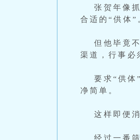
张贺年像抓住
合适的“供体”
但他毕竟不是
渠道，行事必
要求“供体”
净简单。
这样即便消
经过一番筛选