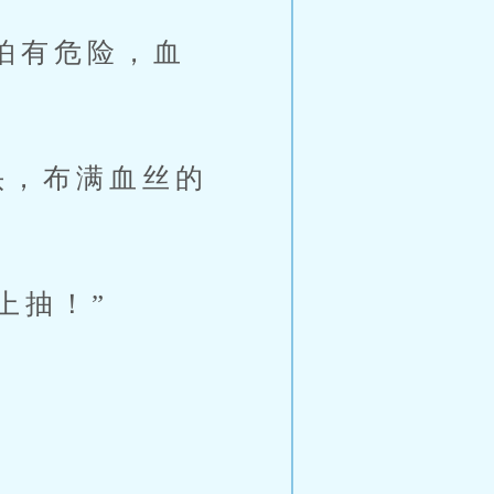
怕有危险，血
头，布满血丝的
上抽！”
。