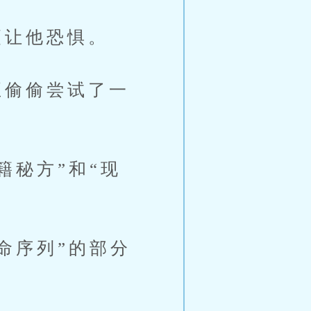
让他恐惧。
偷偷尝试了一
秘方”和“现
命序列”的部分