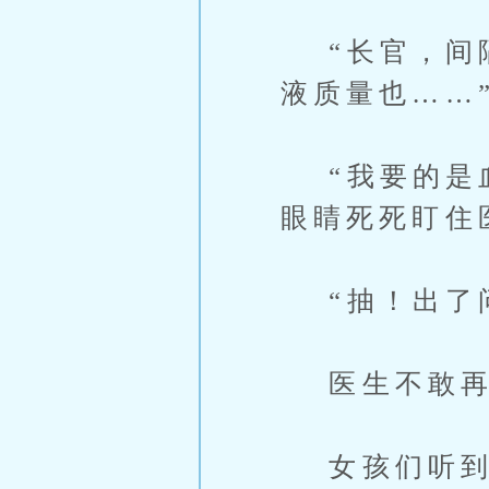
“长官，间隔
液质量也……
“我要的是血
眼睛死死盯住
“抽！出了问
医生不敢再
女孩们听到