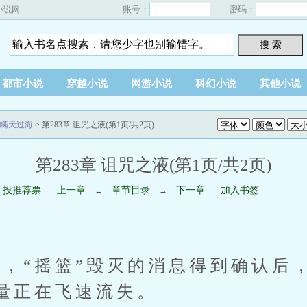
账号：
密码：
小说网
搜 索
都市小说
穿越小说
网游小说
科幻小说
其他小说
瞒天过海
> 第283章 诅咒之液(第1页/共2页)
第283章 诅咒之液(第1页/共2页)
投推荐票
上一章
章节目录
下一章
加入书签
←
→
“摇篮”毁灭的消息得到确认后
量正在飞速流失。