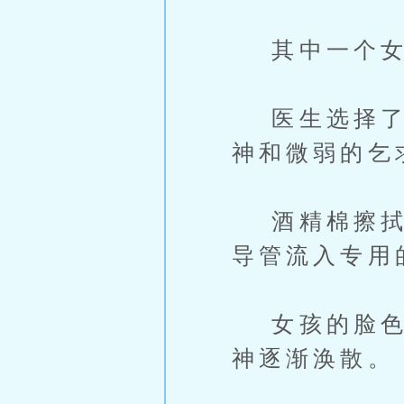
其中一个女
医生选择了那
神和微弱的乞
酒精棉擦拭过
导管流入专用
女孩的脸色以
神逐渐涣散。