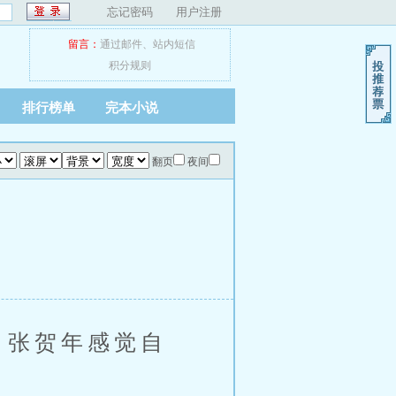
忘记密码
用户注册
留言：
通过邮件
、
站内短信
积分规则
排行榜单
完本小说
翻页
夜间
，张贺年感觉自