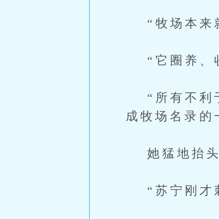
“牧场本来就
“它圈养、收
“所有不利于
成牧场名录的
她猛地抬头
“苏宁刚才刺