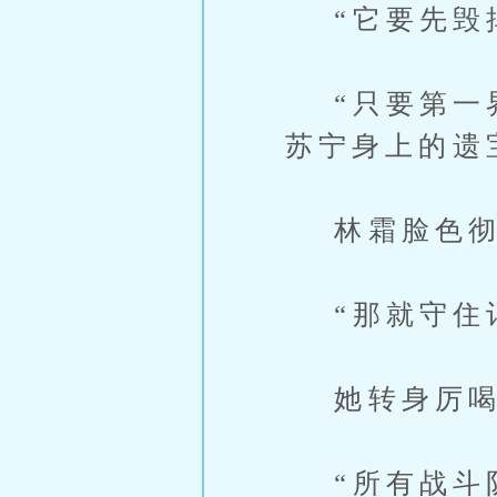
“它要先毁掉
“只要第一界
苏宁身上的遗
林霜脸色彻
“那就守住
她转身厉喝
“所有战斗队