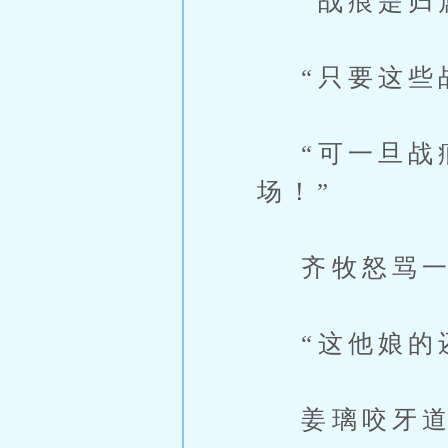
“战痕是归属
“只要这些战
“可一旦战痕
场！”
齐牧怒骂一
“这他娘的还
姜璃咬牙道