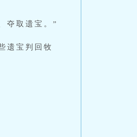
、夺取遗宝。”
些遗宝判回牧