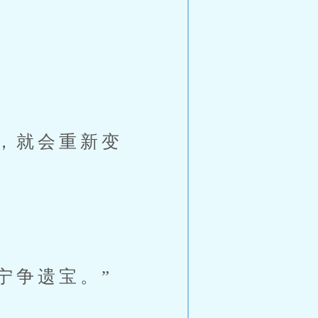
，就会重新变
宁争遗宝。”