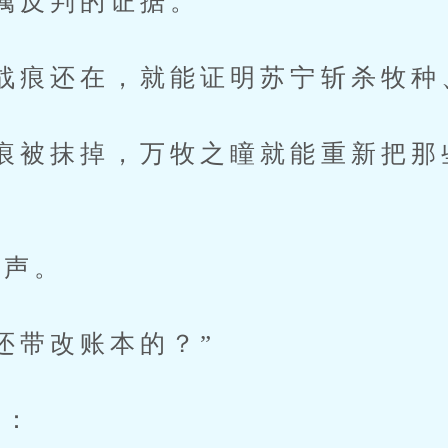
反判的证据。”
痕还在，就能证明苏宁斩杀牧种
被抹掉，万牧之瞳就能重新把那
声。
带改账本的？”
：