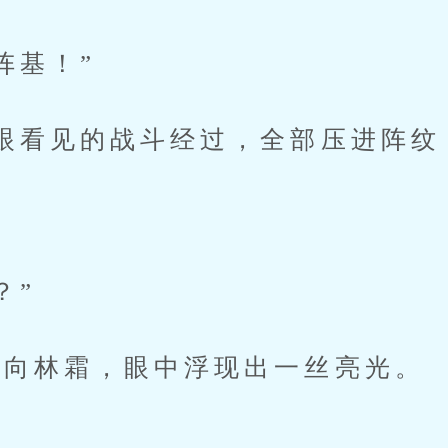
阵基！”
看见的战斗经过，全部压进阵纹
。
？”
向林霜，眼中浮现出一丝亮光。