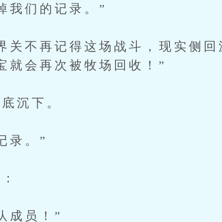
我们的记录。”
关不再记得这场战斗，现实侧回
宝就会再次被牧场回收！”
底沉下。
记录。”
：
成员！”