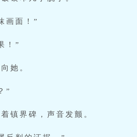
画面！”
果！”
向她。
？”
着镇界碑，声音发颤。