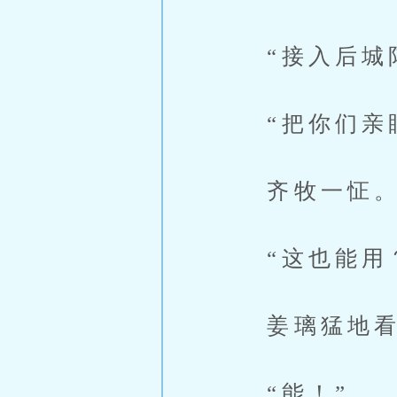
“接入后城
“把你们亲眼
齐牧一怔
“这也能用
姜璃猛地看
“能！”