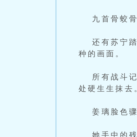
九首骨蛟骨
还有苏宁踏着
种的画面。
所有战斗记录
处硬生生抹去
姜璃脸色骤
她手中的残