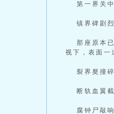
第一界关中
镇界碑剧烈
那座原本已经
视下，表面一
裂界獒撞碎
断轨血翼截
腐钟尸敲响