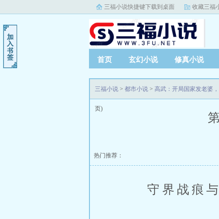
三福小说快捷键下载到桌面
收藏三福
首页
玄幻小说
修真小说
三福小说
>
都市小说
>
高武：开局国家发老婆，
页)
第
热门推荐：
守界战痕与