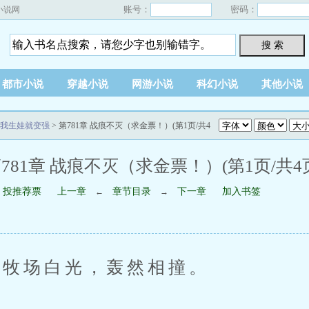
账号：
密码：
小说网
搜 索
都市小说
穿越小说
网游小说
科幻小说
其他小说
我生娃就变强
> 第781章 战痕不灭（求金票！）(第1页/共4
781章 战痕不灭（求金票！）(第1页/共4
投推荐票
上一章
章节目录
下一章
加入书签
←
→
牧场白光，轰然相撞。