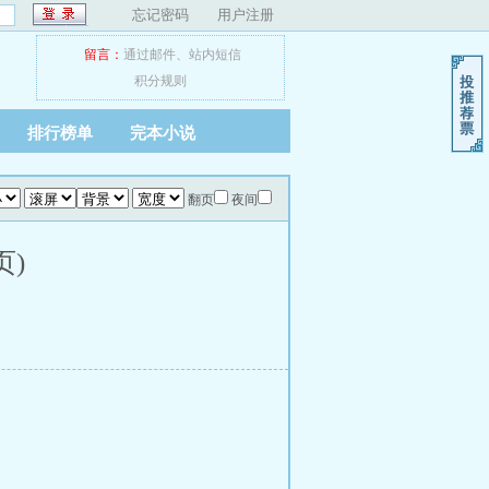
忘记密码
用户注册
留言：
通过邮件
、
站内短信
积分规则
排行榜单
完本小说
翻页
夜间
页)