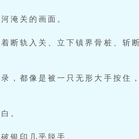
河淹关的画面。
断轨入关、立下镇界骨桩、斩断
，都像是被一只无形大手按住，
。
白。
破银印几乎脱手。